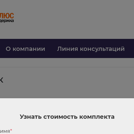
О компании
Линия консультаций
к
м режимом отечественные параметры применяются по умолчанию
которые распространяется запрет, ограничение или преимущество, госз
Узнать стоимость комплекта
ого, применялись ли в закупке «защитные» меры. При этом для описания
 имя
*