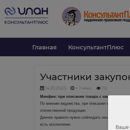
Главная
КонсультантПлюс
Участники закупо
14.10.2025
< 1 мин.
112
Минфин: при описании товара с национальны
По мнению ведомства, при описании товаров, на 
отечественной продукции.
Данное правило нужно соблюдать независимо от т
есть исключение.
Ваше