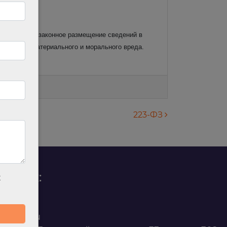
ешил, что незаконное размещение сведений в
нсацией нематериального и морального вреда.
223-ФЗ
родаж:
х
0 88 45
t@ilan.su