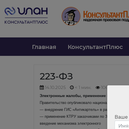
Главная
КонсультантПлюс
223-ФЗ
14.10.2025
< 1 мин.
106
Электронные жалобы, применение КТРУ заказчи
Правительство опубликовало национальный план р
— внедрение ГИС «Антикартель» в работу антимо
— применение КТРУ заказчиками по Закону N 223
Ваше
введение механизма электронного