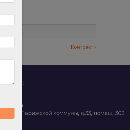
Контракт
родаж:
х
0 88 45
t@ilan.su
ярск, ул. Парижской коммуны, д.33, помещ. 302
263327