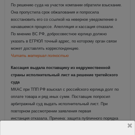
По решению суда на участок компании обратили взыскание.
Она пропустила срок обжалования и попросила
восстановить его со ссылкой на неверное уведомление о
начавшемся процессе. Апелляция и кассация отказали.
По мнению ВС РФ, добросовестное юрлицо должно
указать в ЕГРЮЛ точный адрес, по которому орган связи
может доставлять корреспонденцию.
Читать материал полностью
Кассация выдала поставщику из недружественной
страны исполнительный лист на решение третейского
суда
МКАС при ТПП РФ взыскал с российского юрлица долг по
оплате товара и ряд иных сумм. Поставщик попросил
арбитражный суд выдать исполнительный лист. При
повторном рассмотрении заявления первая
инстанция отказала. Причина: защита публичного порядка
РФ, ведь поставщик – швейцарская компания.
Читать материал полностью