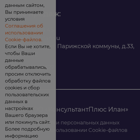
данным сайтом,
Вы принимаете
Офис продаж:
условия
Соглашения об
8 (800) 200 88 45
использовании
infomarket@ilan.su
Cookie-файлов.
г. Красноярск, ул. Парижской коммуны, д.33,
Если Вы не хотите,
чтобы Ваши
помещ. 302
данные
обрабатывались,
ИНН: 2465263327
просим отключить
обработку файлов
cookies и сбор
пользовательских
данных в
настройках
© 2026 ООО «КонсультантПлюс Илан»
Вашего браузера
или покинуть сайт.
Политика обработки персональных данных
Более подробную
Соглашение об использовании Cookie-файлов
информацию