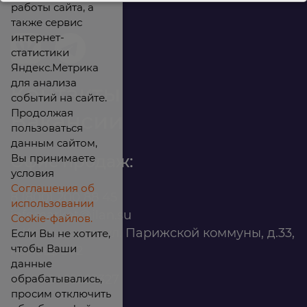
работы сайта, а
также сервис
интернет-
статистики
Яндекс.Метрика
для анализа
Контакты
событий на сайте.
Продолжая
Вакансии
пользоваться
данным сайтом,
Вы принимаете
Офис продаж:
условия
Соглашения об
8 (800) 200 88 45
использовании
infomarket@ilan.su
Cookie-файлов.
г. Красноярск, ул. Парижской коммуны, д.33,
Если Вы не хотите,
чтобы Ваши
помещ. 302
данные
обрабатывались,
ИНН: 2465263327
просим отключить