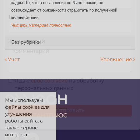
кадры. То, что в соглашении не было сроков, не
освобождает от обязанности отработать по полученной
Телефон
*
квалификации.
Читать материал полностью
Комментарий
Без рубрики
Навигация по записям
Учет
Увольнение
Я даю
свое согласие
на обработку
персональных данных
Мы используем
файлы cookies для
улучшения
работы сайта, а
также сервис
интернет-