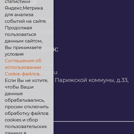
статистики
Яндекс.Метрика
для анализа
Контакты
событий на сайте.
Продолжая
Вакансии
пользоваться
данным сайтом,
Вы принимаете
Офис продаж:
условия
Соглашения об
8 (800) 200 88 45
использовании
infomarket@ilan.su
Cookie-файлов.
г. Красноярск, ул. Парижской коммуны, д.33,
Если Вы не хотите,
чтобы Ваши
помещ. 302
данные
обрабатывались,
ИНН: 2465263327
просим отключить
обработку файлов
cookies и сбор
пользовательских
данных в