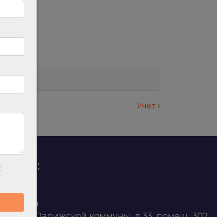
дения;
Учет
родаж:
х
0 88 45
t@ilan.su
ярск, ул. Парижской коммуны, д.33, помещ. 302