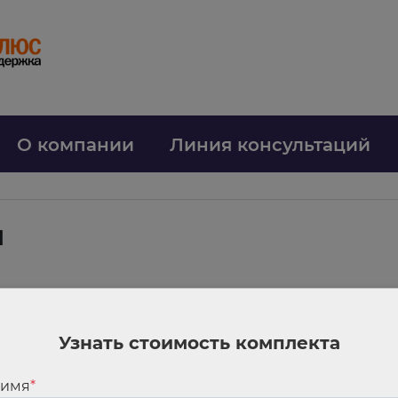
О компании
Линия консультаций
ы
1 не основание считать отчет не представленным
 она обнаружила, что вместо регистрационного номера подразделения у
 его оштрафовал за неподачу расчета в срок.
Суды наказание отменили
Узнать стоимость комплекта
ательных результатов при проверке;
 имя
*
в срок;