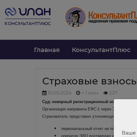
Главная
КонсультантПлюс
Страховые взнос
10.09.2024
< 1 мин.
227
Суд: неверный регистрационный номер в ЕФС-
Организация направила ЕФС-1 через ЭДО. Позднее
Страхователь представил уточняющий отчет. СФР
первоначальный отчет не получил отриц
Ваше
оператор ЭДО подтвердил его отправку 