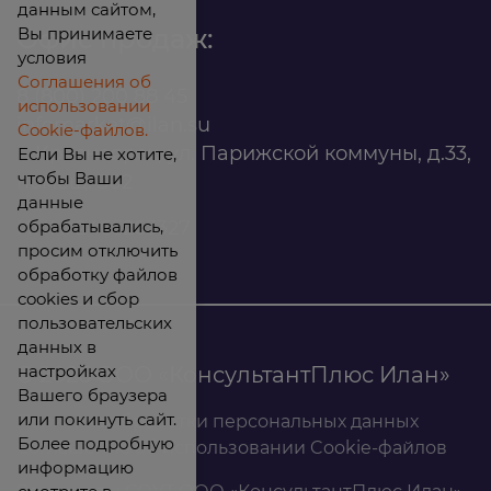
данным сайтом,
Вы принимаете
Офис продаж:
условия
Соглашения об
8 (800) 200 88 45
использовании
infomarket@ilan.su
Cookie-файлов.
г. Красноярск, ул. Парижской коммуны, д.33,
Если Вы не хотите,
чтобы Ваши
помещ. 302
данные
обрабатывались,
ИНН: 2465263327
просим отключить
обработку файлов
cookies и сбор
пользовательских
данных в
настройках
© 2026 ООО «КонсультантПлюс Илан»
Вашего браузера
или покинуть сайт.
Политика обработки персональных данных
Более подробную
Соглашение об использовании Cookie-файлов
информацию