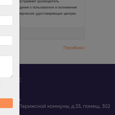
оступ в ЛК настраивает руководитель
обавляет сведения о пользователе и полномочия
енные в коммерческих удостоверяющих центрах.
Пособия
родаж:
х
0 88 45
t@ilan.su
ярск, ул. Парижской коммуны, д.33, помещ. 302