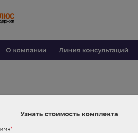
О компании
Линия консультаций
 как работать с 1 сентября 2024 года
щью квалифицированной ЭП представитель юрлица или ИП должен прим
Узнать стоимость комплекта
 машиночитаемую доверенность (МЧД), которую выдали организация ил
направляют в инспекцию, и та должна ее принять.
Усиленную квалифицир
 имя
*
 на сайте Минцифры.
Кроме того, с 1 сентября 2024 года представитель 