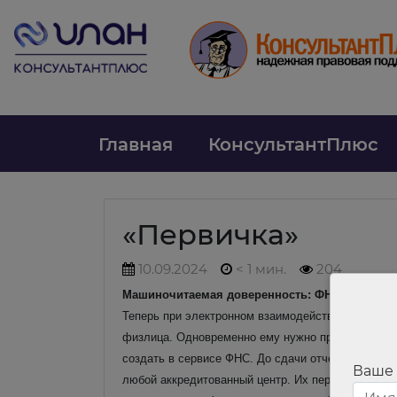
Главная
КонсультантПлюс
«Первичка»
10.09.2024
< 1 мин.
204
Машиночитаемая доверенность: ФНС напомнила,
Теперь при электронном взаимодействии с помо
физлица. Одновременно ему нужно представлять
создать в сервисе ФНС. До сдачи отчетности ее 
Ваше
любой аккредитованный центр. Их перечень есть