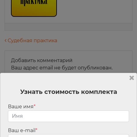
Навигация по записям
Судебная практика
Добавить комментарий
Ваш адрес email не будет опубликован.
Обязательные поля помечены
*
Комментарий
*
Узнать стоимость комплекта
Ваше имя
*
Ваш e-mail
*
Имя
*