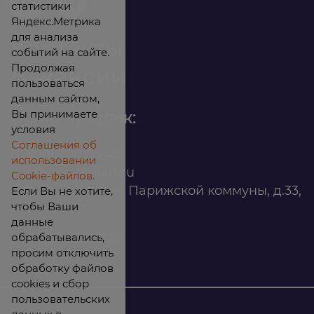
статистики
Яндекс.Метрика
для анализа
Контакты
событий на сайте.
Продолжая
Вакансии
пользоваться
данным сайтом,
Вы принимаете
Офис продаж:
условия
Соглашения об
8 (800) 200 88 45
использовании
infomarket@ilan.su
Cookie-файлов.
г. Красноярск, ул. Парижской коммуны, д.33,
Если Вы не хотите,
чтобы Ваши
помещ. 302
данные
обрабатывались,
ИНН: 2465263327
просим отключить
обработку файлов
cookies и сбор
пользовательских