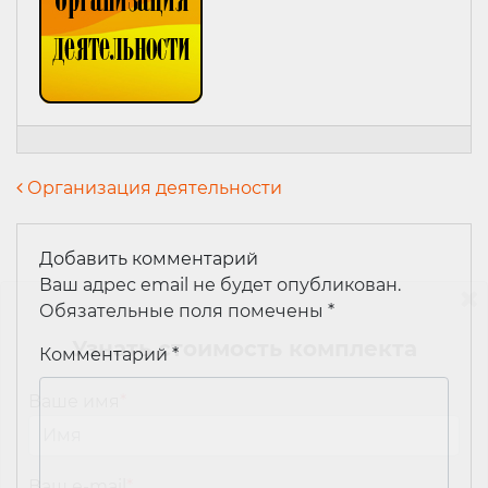
Навигация по записям
Организация деятельности
Добавить комментарий
Ваш адрес email не будет опубликован.
Обязательные поля помечены
*
Узнать стоимость комплекта
Комментарий
*
Ваше имя
*
Ваш e-mail
*