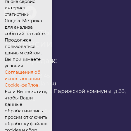
также сервис
интернет-
статистики
Яндекс.Метрика
для анализа
Контакты
событий на сайте.
Продолжая
Вакансии
пользоваться
данным сайтом,
Вы принимаете
Офис продаж:
условия
Соглашения об
8 (800) 200 88 45
использовании
infomarket@ilan.su
Cookie-файлов.
г. Красноярск, ул. Парижской коммуны, д.33,
Если Вы не хотите,
чтобы Ваши
помещ. 302
данные
обрабатывались,
ИНН: 2465263327
просим отключить
обработку файлов
cookies и сбор