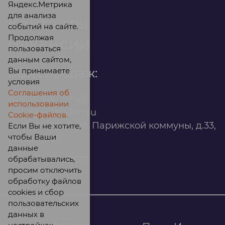
Яндекс.Метрика
для анализа
Контакты
событий на сайте.
Продолжая
Вакансии
пользоваться
данным сайтом,
Вы принимаете
Офис продаж:
условия
Соглашения об
8 (800) 200 88 45
использовании
infomarket@ilan.su
Cookie-файлов.
г. Красноярск, ул. Парижской коммуны, д.33,
Если Вы не хотите,
чтобы Ваши
помещ. 302
данные
обрабатывались,
ИНН: 2465263327
просим отключить
обработку файлов
cookies и сбор
пользовательских
данных в