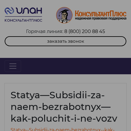
Горячая линия:
8 (800) 200 88 45
заказать звонок
Statya—Subsidii-za-
naem-bezrabotnyx—
kak-poluchit-i-ne-vozv
Statya--Subsidii-za-naem-bezrabotnyx--kak-