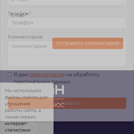
Телефон
*
Email
*
Комментарий
Я даю
свое согласие
на обработку
персональных данных
Мы используем
файлы cookies для
улучшения
работы сайта, а
также сервис
интернет-
статистики