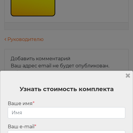
Навигация по записям
Руководителю
Добавить комментарий
Ваш адрес email не будет опубликован.
Обязательные поля помечены
*
Комментарий
*
Узнать стоимость комплекта
Ваше имя
*
Ваш e-mail
*
Имя
*