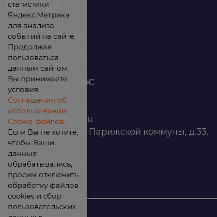
статистики
Яндекс.Метрика
для анализа
Контакты
событий на сайте.
Продолжая
Вакансии
пользоваться
данным сайтом,
Вы принимаете
Офис продаж:
условия
Соглашения об
8 (800) 200 88 45
использовании
infomarket@ilan.su
Cookie-файлов.
г. Красноярск, ул. Парижской коммуны, д.33,
Если Вы не хотите,
чтобы Ваши
помещ. 302
данные
обрабатывались,
ИНН: 2465263327
просим отключить
обработку файлов
cookies и сбор
пользовательских