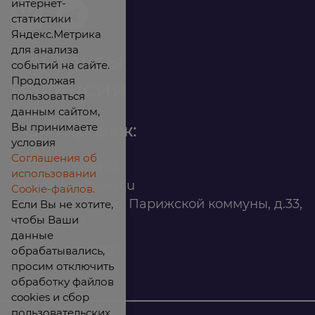
интернет-
статистики
Яндекс.Метрика
для анализа
Контакты
событий на сайте.
Продолжая
Вакансии
пользоваться
данным сайтом,
Вы принимаете
Офис продаж:
условия
Соглашения об
8 (800) 200 88 45
использовании
infomarket@ilan.su
Cookie-файлов.
г. Красноярск, ул. Парижской коммуны, д.33,
Если Вы не хотите,
чтобы Ваши
помещ. 302
данные
обрабатывались,
ИНН: 2465263327
просим отключить
обработку файлов
cookies и сбор
пользовательских