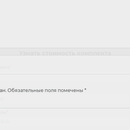
Узнать стоимость комплекта
м
 имя
*
-mail
*
ан.
Обязательные поля помечены
*
фон
*