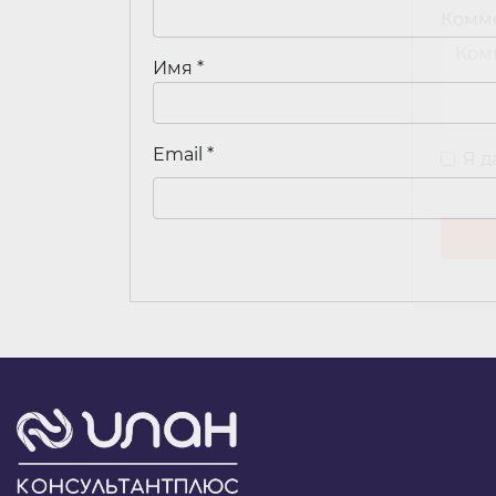
Комм
Имя
*
Email
*
Я 