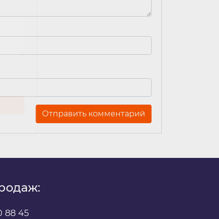
х
родаж:
0 88 45