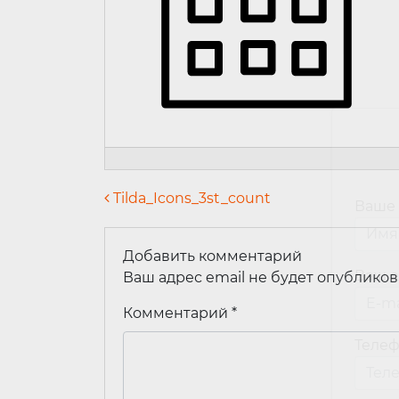
Навигация по запися
Tilda_Icons_3st_count
Ваше
Добавить комментарий
Ваш e
Ваш адрес email не будет опубликов
Комментарий
*
Теле