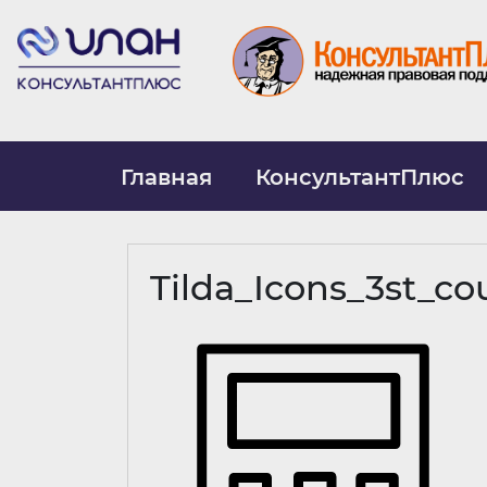
Главная
КонсультантПлюс
Tilda_Icons_3st_co