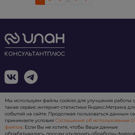
Мы используем файлы cookies для улучшения работы с
также сервис интернет-статистики Яндекс.Метрика дл
событий на сайте. Продолжая пользоваться данным са
принимаете условия
Соглашения об использовании Co
© 2026 ООО «КонсультантПлюс Илан»
файлов.
Если Вы не хотите, чтобы Ваши данные
обрабатывались, просим отключить обработку файлов 
Политика обработки персональных данных