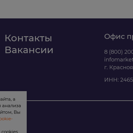
Контакты
Офис п
Вакансии
8 (800) 20
infomarke
г. Красно
ИНН: 2465
айта, а
я анализа
йтом, Вы
okie-
cookies