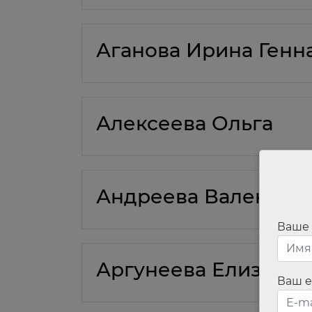
Аганова Ирина Генн
Алексеева Ольга
Андреева Валентин
Ваше
Аргунеева Елизавет
Ваш e