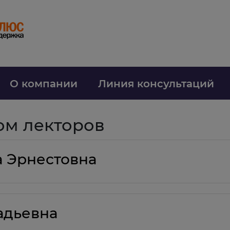
О компании
Линия консультаций
ом лекторов
 Эрнестовна
адьевна