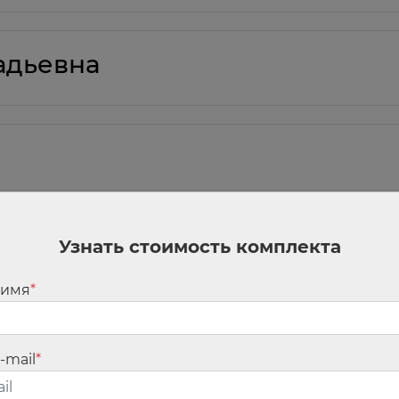
адьевна
Узнать стоимость комплекта
а Ивановна
 имя
*
а Олеговна
-mail
*