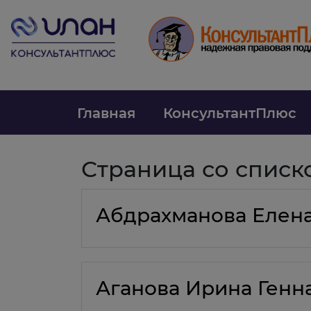
Главная
КонсультантПлюс
Страница со списк
Абдрахманова Елена
Аганова Ирина Генн