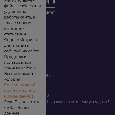
Мы используем
файлы cookies для
улучшения
работы сайта, а
также сервис
интернет-
статистики
Яндекс.Метрика
для анализа
Контакты
событий на сайте.
Продолжая
Вакансии
пользоваться
данным сайтом,
Вы принимаете
Офис продаж:
условия
Соглашения об
8 (800) 200 88 45
использовании
infomarket@ilan.su
Cookie-файлов.
г. Красноярск, ул. Парижской коммуны, д.33,
Если Вы не хотите,
чтобы Ваши
помещ. 302
данные