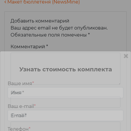
Навигация по записям
Макет бюллетеня (NewsMine)
Добавить комментарий
Ваш адрес email не будет опубликован.
Обязательные поля помечены
*
Комментарий
*
Узнать стоимость комплекта
Ваше имя
*
Имя
*
Ваш e-mail
*
Email
*
Телефон
*