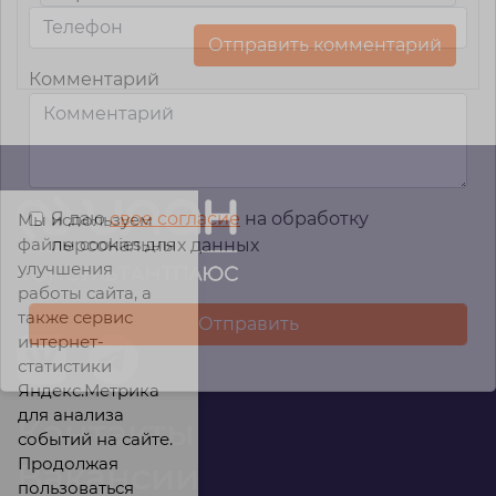
Комментарий
Я даю
свое согласие
на обработку
Мы используем
файлы cookies для
персональных данных
улучшения
работы сайта, а
также сервис
интернет-
статистики
Яндекс.Метрика
для анализа
Контакты
событий на сайте.
Продолжая
Вакансии
пользоваться