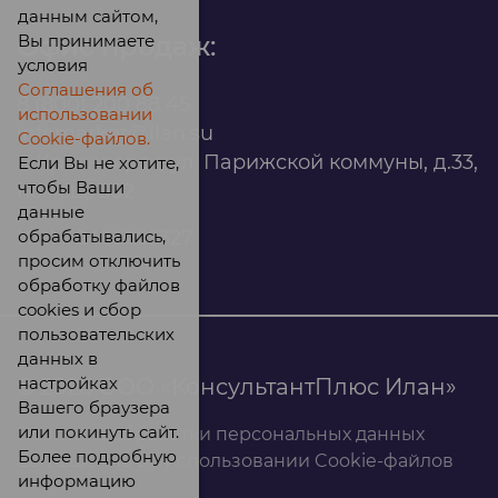
данным сайтом,
Вы принимаете
Офис продаж:
условия
Соглашения об
8 (800) 200 88 45
использовании
infomarket@ilan.su
Cookie-файлов.
г. Красноярск, ул. Парижской коммуны, д.33,
Если Вы не хотите,
чтобы Ваши
помещ. 302
данные
обрабатывались,
ИНН: 2465263327
просим отключить
обработку файлов
cookies и сбор
пользовательских
данных в
настройках
© 2026 ООО «КонсультантПлюс Илан»
Вашего браузера
или покинуть сайт.
Политика обработки персональных данных
Более подробную
Соглашение об использовании Cookie-файлов
информацию