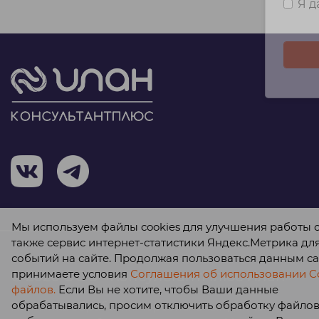
Я 
Мы используем файлы cookies для улучшения работы с
также сервис интернет-статистики Яндекс.Метрика дл
событий на сайте. Продолжая пользоваться данным са
принимаете условия
Соглашения об использовании Co
© 2026 ООО «КонсультантПлюс Илан»
файлов.
Если Вы не хотите, чтобы Ваши данные
обрабатывались, просим отключить обработку файлов 
Политика обработки персональных данных