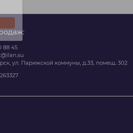
х
родаж:
0 88 45
t@ilan.su
ярск, ул. Парижской коммуны, д.33, помещ. 302
263327