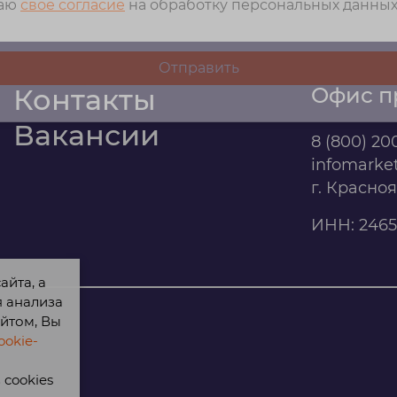
даю
свое согласие
на обработку персональных данны
Контакты
Офис п
Вакансии
8 (800) 20
infomarke
г. Красно
ИНН: 2465
айта, а
я анализа
йтом, Вы
okie-
cookies