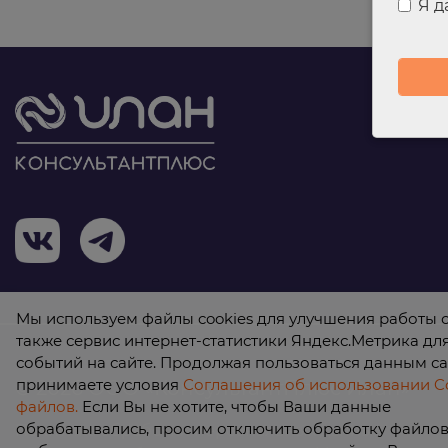
Я 
Мы используем файлы cookies для улучшения работы с
также сервис интернет-статистики Яндекс.Метрика дл
событий на сайте. Продолжая пользоваться данным са
принимаете условия
Соглашения об использовании Co
© 2026 ООО «КонсультантПлюс Илан»
файлов.
Если Вы не хотите, чтобы Ваши данные
обрабатывались, просим отключить обработку файлов 
Политика обработки персональных данных