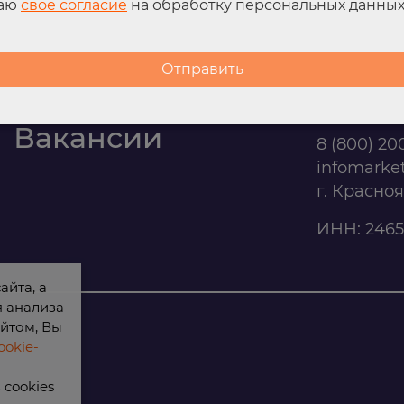
даю
свое согласие
на обработку персональных данны
Контакты
Офис п
Вакансии
8 (800) 20
infomarke
г. Красно
ИНН: 2465
айта, а
я анализа
йтом, Вы
okie-
cookies