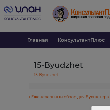
Главная
КонсультантПлюс
15-Byudzhet
15-Byudzhet
Навигация по запися
Еженедельный обзор для Бухгалтера