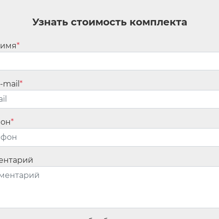
ан.
Обязательные поля помечены
*
Узнать стоимость комплекта
 имя
*
-mail
*
фон
*
ентарий