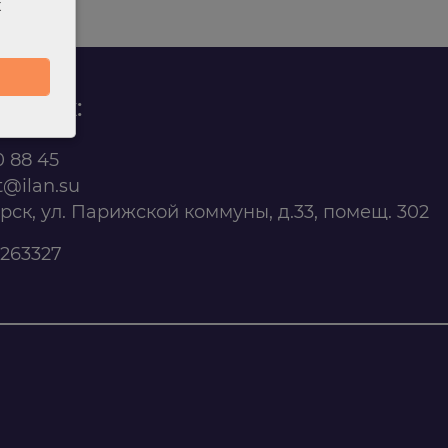
х
родаж:
0 88 45
t@ilan.su
ярск, ул. Парижской коммуны, д.33, помещ. 302
263327