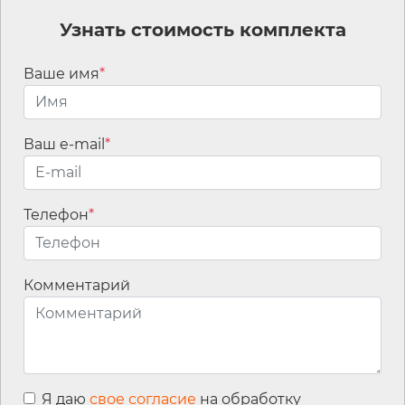
Узнать стоимость комплекта
Ваше имя
*
Навигация по записям
Banner-RIC
Ваш e-mail
*
Телефон
*
Мы используем
файлы cookies для
улучшения
работы сайта, а
Комментарий
также сервис
интернет-
статистики
Яндекс.Метрика
для анализа
Контакты
событий на сайте.
Я даю
свое согласие
на обработку