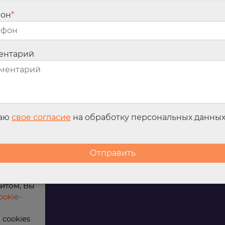
фон
*
ентарий
Контакты
Офис п
Вакансии
8 (800) 20
infomarke
г. Красно
даю
свое согласие
на обработку персональных данны
ИНН: 2465
айта, а
я анализа
йтом, Вы
okie-
cookies