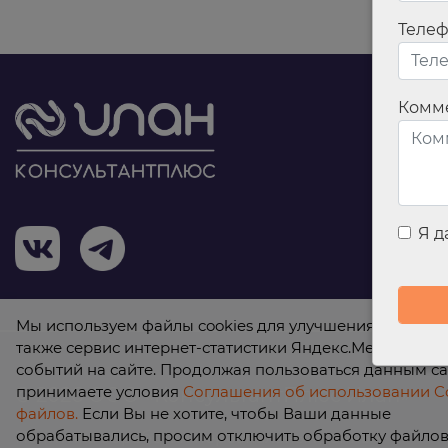
Теле
Комм
Я 
Мы используем файлы cookies для улучшения работы с
также сервис интернет-статистики Яндекс.Метрика дл
событий на сайте. Продолжая пользоваться данным са
принимаете условия
Соглашения об использовании Co
© 2026 ООО «КонсультантПлюс Илан»
файлов.
Если Вы не хотите, чтобы Ваши данные
обрабатывались, просим отключить обработку файлов 
Политика обработки персональных данных