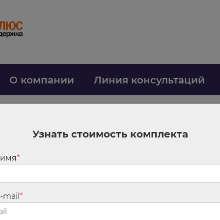
О компании
Линия консультаций
8032310fec7f2d54
Узнать стоимость комплекта
 имя
*
-mail
*
м