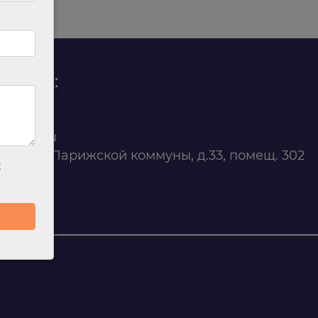
родаж:
0 88 45
t@ilan.su
ярск, ул. Парижской коммуны, д.33, помещ. 302
х
263327