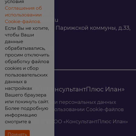
условия
Соглашения об
8 (800) 200 88 45
использовании
infomarket@ilan.su
Cookie-файлов.
г. Красноярск, ул. Парижской коммуны, д.33,
Если Вы не хотите,
чтобы Ваши
помещ. 302
данные
обрабатывались,
ИНН: 2465263327
просим отключить
обработку файлов
cookies и сбор
пользовательских
данных в
настройках
© 2026 ООО «КонсультантПлюс Илан»
Вашего браузера
или покинуть сайт.
Политика обработки персональных данных
Более подробную
Соглашение об использовании Cookie-файлов
информацию
смотрите в
Результаты СОУТ ООО «КонсультантПлюс Илан»
Принять