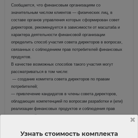
Сообщается, что финансовым организациям со
значительным числом клиентов — физических лиц, в
составе органов управления которых сформирован совет
директоров, рекомендуется в зависимости от масштаба и
характера деятельности финансовой организации
определить способ участия совета директоров в вопросах,
связанных с соблюдением прав потребителей финансовых
продуктов.
В качестве возможных способов такого участия могут
рассматриваться в том числе:
— создание комитета совета директоров по правам
потребителей;
— привлечение кандидатов в члены совета директоров,
обладающих компетенцией по вопросам разработки и (или)
реализации финансовых продуктов и соблюдения прав
потребителей; — обеспечение надлежащего контроля со
стороны совета директоров за установлением и
соблюдением правил и процедур, обеспечивающих
Узнать стоимость комплекта