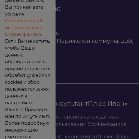
данным сайтом,
Вы принимаете
Офис продаж:
условия
Соглашения об
8 (800) 200 88 45
использовании
infomarket@ilan.su
Cookie-файлов.
г. Красноярск, ул. Парижской коммуны, д.33,
Если Вы не хотите,
чтобы Ваши
помещ. 302
данные
обрабатывались,
ИНН: 2465263327
просим отключить
обработку файлов
cookies и сбор
пользовательских
данных в
настройках
© 2026 ООО «КонсультантПлюс Илан»
Вашего браузера
или покинуть сайт.
Политика обработки персональных данных
Более подробную
Соглашение об использовании Cookie-файлов
информацию
смотрите в
Результаты СОУТ ООО «КонсультантПлюс Илан»