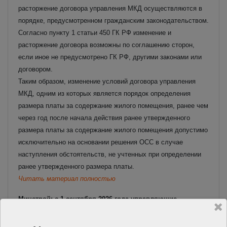
расторжение договора управления МКД осуществляются в
порядке, предусмотренном гражданским законодательством.
Согласно пункту 1 статьи 450 ГК РФ изменение и
расторжение договора возможны по соглашению сторон,
если иное не предусмотрено ГК РФ, другими законами или
договором.
Таким образом, изменение условий договора управления
МКД, одним из которых является порядок определения
размера платы за содержание жилого помещения, ранее чем
через год после начала действия ранее утвержденного
размера платы за содержание жилого помещения допустимо
исключительно на основании решения ОСС в случае
наступления обстоятельств, не учтенных при определении
ранее утвержденного размера платы.
Читать материал полностью
Минстрой: с 1 сентября 2026 года управляющие
организации обязаны осуществлять взаимодействие с
собственниками и пользователями жилых помещений