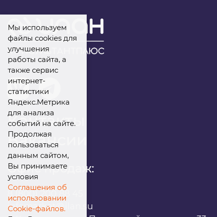
Мы используем
файлы cookies для
улучшения
работы сайта, а
также сервис
интернет-
статистики
Яндекс.Метрика
для анализа
Контакты
событий на сайте.
Продолжая
Вакансии
пользоваться
данным сайтом,
Вы принимаете
Офис продаж:
условия
Соглашения об
8 (800) 200 88 45
использовании
infomarket@ilan.su
Cookie-файлов.