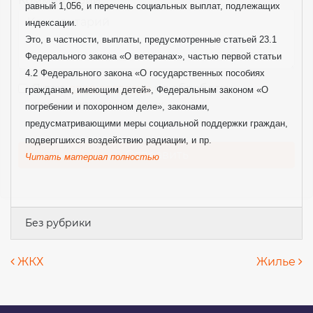
Комментарий
равный 1,056, и перечень социальных выплат, подлежащих
индексации.
Это, в частности, выплаты, предусмотренные статьей 23.1
Федерального закона «О ветеранах», частью первой статьи
4.2 Федерального закона «О государственных пособиях
Я даю
свое согласие
на обработку
гражданам, имеющим детей», Федеральным законом «О
персональных данных
погребении и похоронном деле», законами,
предусматривающими меры социальной поддержки граждан,
подвергшихся воздействию радиации, и пр.
Читать материал полностью
Без рубрики
Навигация по записям
ЖКХ
Жилье