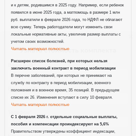
и к детям, родившимся в 2025 году. Например, если ребенок
появился в июне 2025 года, а матпомощь в размере 1 млн
руб. выплатили в феврале 2026 года, то НДФЛ не облагают
всю сумму. Теперь работодатели могут изменить свои
локальные нормативные акты, увеличив размер выплаты с
учетом своих возможностей.
Читать материал полностью
Узнать стоимость комплекта
Расширен список болезней, при которых нельзя
Ваше имя
*
заключить военный контракт в период мобилизации
В перечне заболеваний, при которых не принимают на
службу по контракту в период мобилизации, военного
Ваш e-mail
*
положения и в военное время, 35 позиций. В предыдущем
списке их 26. Изменения вступают в силу 10 февраля.
Читать материал полностью
Телефон
*
С 1 февраля 2026 г. отдельные социальные выплаты,
пособия и компенсации проиндексируют на 5,6%
Правительством утверждены коэффициент индексации,