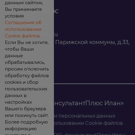
данным сайтом,
Вы принимаете
Офис продаж:
условия
Соглашения об
8 (800) 200 88 45
использовании
infomarket@ilan.su
Cookie-файлов.
г. Красноярск, ул. Парижской коммуны, д.33,
Если Вы не хотите,
чтобы Ваши
помещ. 302
данные
обрабатывались,
ИНН: 2465263327
просим отключить
обработку файлов
cookies и сбор
пользовательских
данных в
настройках
© 2026 ООО «КонсультантПлюс Илан»
Вашего браузера
или покинуть сайт.
Политика обработки персональных данных
Более подробную
Соглашение об использовании Cookie-файлов
информацию