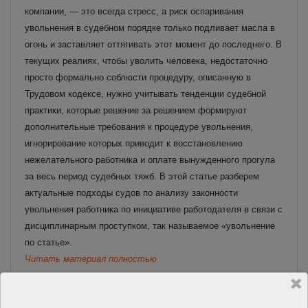
компании, — это всегда стресс, а риск оспаривания
увольнения в судебном порядке только подливает масла в
огонь и заставляет оттягивать этот момент до последнего. В
текущих реалиях, чтобы уволить человека, недостаточно
просто формально соблюсти процедуру, описанную в
Трудовом кодексе, нужно учитывать тенденции судебной
практики, которые решение за решением формируют
дополнительные требования к процедуре увольнения,
игнорирование которых приводит к восстановлению
нежелательного работника и оплате вынужденного прогула
за весь период судебных тяжб. В этой статье разберем
актуальные подходы судов по анализу законности
увольнения работника по инициативе работодателя в связи с
дисциплинарным проступком, так называемое «увольнение
по статье».
Читать материал полностью
Специалист уволился без отработки, а после хотел
отозвать заявление — суды его восстановили