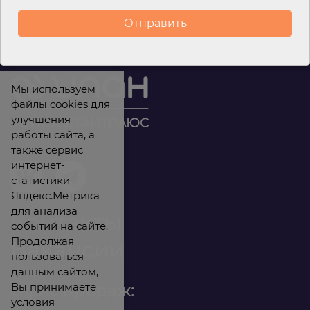
Навигация по записям
Мы используем
файлы cookies для
улучшения
работы сайта, а
также сервис
интернет-
статистики
Яндекс.Метрика
для анализа
Контакты
событий на сайте.
Продолжая
Вакансии
пользоваться
данным сайтом,
Вы принимаете
Офис продаж:
условия