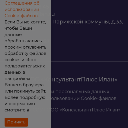
Соглашения об
8 (800) 200 88 45
использовании
infomarket@ilan.su
Cookie-файлов.
г. Красноярск, ул. Парижской коммуны, д.33,
Если Вы не хотите,
чтобы Ваши
помещ. 302
данные
обрабатывались,
ИНН: 2465263327
просим отключить
обработку файлов
cookies и сбор
пользовательских
данных в
настройках
© 2026 ООО «КонсультантПлюс Илан»
Вашего браузера
или покинуть сайт.
Политика обработки персональных данных
Более подробную
Соглашение об использовании Cookie-файлов
информацию
смотрите в
Результаты СОУТ ООО «КонсультантПлюс Илан»
Принять