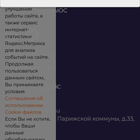
файлы cookies для
улучшения
работы сайта, а
также сервис
интернет-
статистики
Яндекс.Метрика
для анализа
Контакты
событий на сайте.
Продолжая
Вакансии
пользоваться
данным сайтом,
Вы принимаете
Офис продаж:
условия
Соглашения об
8 (800) 200 88 45
использовании
infomarket@ilan.su
Cookie-файлов.
г. Красноярск, ул. Парижской коммуны, д.33,
Если Вы не хотите,
чтобы Ваши
помещ. 302
данные
обрабатывались,
ИНН: 2465263327