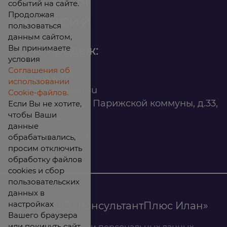
Контакты
событий на сайте.
Продолжая
Вакансии
пользоваться
данным сайтом,
Вы принимаете
Офис продаж:
условия
Соглашения об
8 (800) 200 88 45
использовании
infomarket@ilan.su
Cookie-файлов.
г. Красноярск, ул. Парижской коммуны, д.33,
Если Вы не хотите,
чтобы Ваши
помещ. 302
данные
обрабатывались,
ИНН: 2465263327
просим отключить
обработку файлов
cookies и сбор
пользовательских
данных в
настройках
© 2026 ООО «КонсультантПлюс Илан»
Вашего браузера
или покинуть сайт.