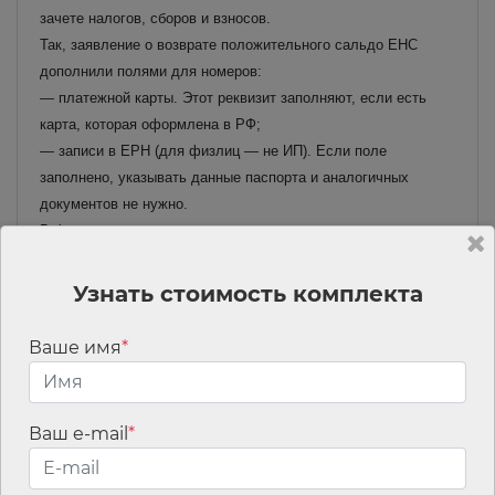
зачете налогов, сборов и взносов.
Так, заявление о возврате положительного сальдо ЕНС
дополнили полями для номеров:
— платежной карты. Этот реквизит заполняют, если есть
карта, которая оформлена в РФ;
— записи в ЕРН (для физлиц — не ИП). Если поле
заполнено, указывать данные паспорта и аналогичных
документов не нужно.
В форму заявления о возврате сумм, которые не
учитываются в совокупной обязанности, также добавили
номер платежной карты. Убрали вид платежа — штраф.
Узнать стоимость комплекта
Заявление о зачете положительного сальдо ЕНС в части
зачета в счет обязанности другого лица дополнили полями,
Ваше имя
*
в которых указывают его КПП. Уточнили поля, где отражают
зачет в счет долга, который не учитывается в совокупной
обязанности.
Ваш e-mail
*
Изменения применяют с 15 января 2026 года.
Читать материал полностью