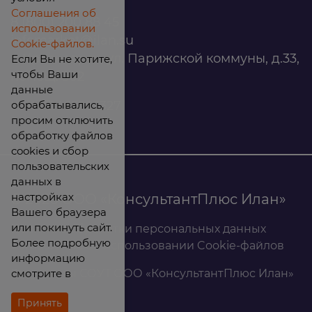
Соглашения об
8 (800) 200 88 45
использовании
infomarket@ilan.su
Cookie-файлов.
г. Красноярск, ул. Парижской коммуны, д.33,
Если Вы не хотите,
чтобы Ваши
помещ. 302
данные
обрабатывались,
ИНН: 2465263327
просим отключить
обработку файлов
cookies и сбор
пользовательских
данных в
настройках
© 2026 ООО «КонсультантПлюс Илан»
Вашего браузера
или покинуть сайт.
Политика обработки персональных данных
Более подробную
Соглашение об использовании Cookie-файлов
информацию
смотрите в
Результаты СОУТ ООО «КонсультантПлюс Илан»
Принять