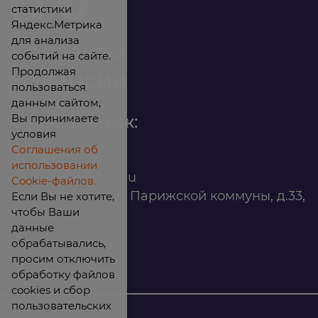
статистики
Яндекс.Метрика
для анализа
Контакты
событий на сайте.
Продолжая
Вакансии
пользоваться
данным сайтом,
Вы принимаете
Офис продаж:
условия
Соглашения об
8 (800) 200 88 45
использовании
infomarket@ilan.su
Cookie-файлов.
г. Красноярск, ул. Парижской коммуны, д.33,
Если Вы не хотите,
чтобы Ваши
помещ. 302
данные
обрабатывались,
ИНН: 2465263327
просим отключить
обработку файлов
cookies и сбор
пользовательских