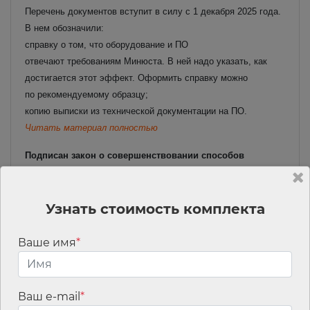
Перечень документов вступит в силу с 1 декабря 2025 года.
В нем обозначили:
справку о том, что оборудование и ПО
отвечают требованиям Минюста. В ней надо указать, как
достигается этот эффект. Оформить справку можно
по рекомендуемому образцу;
копию выписки из технической документации на ПО.
Читать материал полностью
Подписан закон о совершенствовании способов
идентификации субъекта кредитной истории —
физического лица в Центральном каталоге кредитных
историй
Узнать стоимость комплекта
Предусмотрено, что в целях идентификации субъекта
кредитной истории — физического лица в Центральном
Ваше имя
*
каталоге кредитных историй Банк России осуществляет
проверку информации, составляющей титульные части
кредитных историй субъекта кредитной истории —
Ваш e-mail
*
физического лица, с использованием номера записи единого