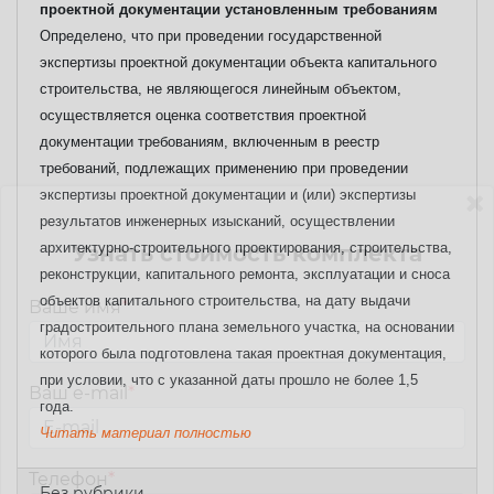
проектной документации установленным требованиям
Определено, что при проведении государственной
экспертизы проектной документации объекта капитального
строительства, не являющегося линейным объектом,
осуществляется оценка соответствия проектной
документации требованиям, включенным в реестр
требований, подлежащих применению при проведении
экспертизы проектной документации и (или) экспертизы
результатов инженерных изысканий, осуществлении
архитектурно-строительного проектирования, строительства,
Узнать стоимость комплекта
реконструкции, капитального ремонта, эксплуатации и сноса
объектов капитального строительства, на дату выдачи
Ваше имя
*
градостроительного плана земельного участка, на основании
которого была подготовлена такая проектная документация,
при условии, что с указанной даты прошло не более 1,5
Ваш e-mail
*
года.
Читать материал полностью
Телефон
*
Без рубрики