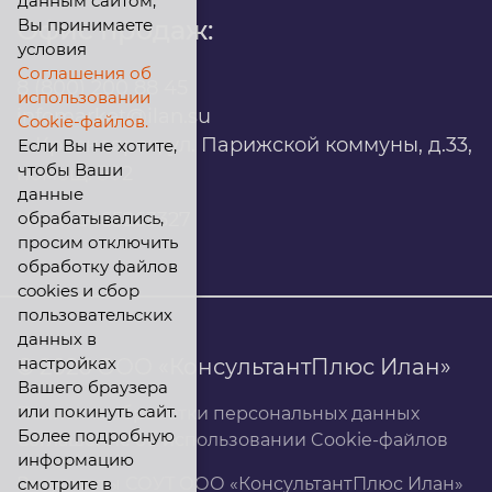
данным сайтом,
Вы принимаете
Офис продаж:
условия
Соглашения об
8 (800) 200 88 45
использовании
infomarket@ilan.su
Cookie-файлов.
г. Красноярск, ул. Парижской коммуны, д.33,
Если Вы не хотите,
чтобы Ваши
помещ. 302
данные
обрабатывались,
ИНН: 2465263327
просим отключить
обработку файлов
cookies и сбор
пользовательских
данных в
настройках
© 2026 ООО «КонсультантПлюс Илан»
Вашего браузера
или покинуть сайт.
Политика обработки персональных данных
Более подробную
Соглашение об использовании Cookie-файлов
информацию
смотрите в
Результаты СОУТ ООО «КонсультантПлюс Илан»