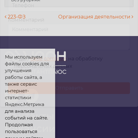
Навигация по записям
223-ФЗ
Организация деятельности
Комментарий
Мы используем
Я даю
свое согласие
на обработку
файлы cookies для
персональных данных
улучшения
работы сайта, а
также сервис
интернет-
статистики
Яндекс.Метрика
для анализа
Контакты
событий на сайте.
Продолжая
Вакансии
пользоваться