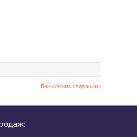
Банковские операции
х
родаж: