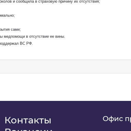
колов и сообщила в страховую причину их отсутствия;
 имя
*
рмально;
-mail
*
рытия сами;
ты медпомощи в отсутствие ее вины.
 поддержал ВС РФ.
фон
*
ентарий
м
даю
свое согласие
на обработку персональных данны
Контакты
Офис п