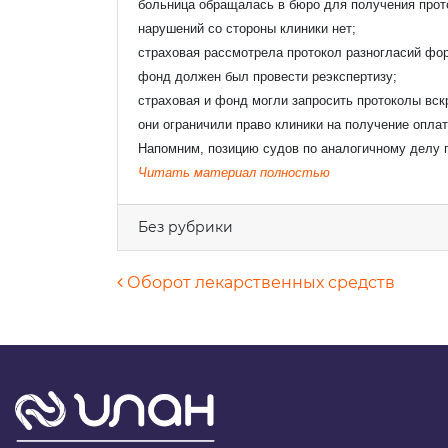
больница обращалась в бюро для получения прото
Ваше
нарушений со стороны клиники нет;
страховая рассмотрела протокол разногласий фо
фонд должен был провести реэкспертизу;
Ваш e
страховая и фонд могли запросить протоколы вск
они ограничили право клиники на получение опла
Напомним, позицию судов по аналогичному делу
Читать материал полностью
Теле
Без рубрики
Комм
Навигация по запися
Оборот лекарственных средств
Я 