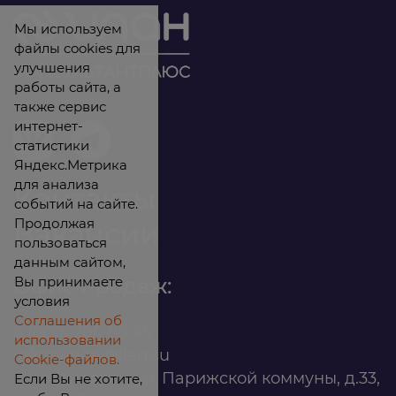
Мы используем
файлы cookies для
улучшения
работы сайта, а
также сервис
интернет-
статистики
Яндекс.Метрика
для анализа
Контакты
событий на сайте.
Продолжая
Вакансии
пользоваться
данным сайтом,
Вы принимаете
Офис продаж:
условия
Соглашения об
8 (800) 200 88 45
использовании
infomarket@ilan.su
Cookie-файлов.
г. Красноярск, ул. Парижской коммуны, д.33,
Если Вы не хотите,