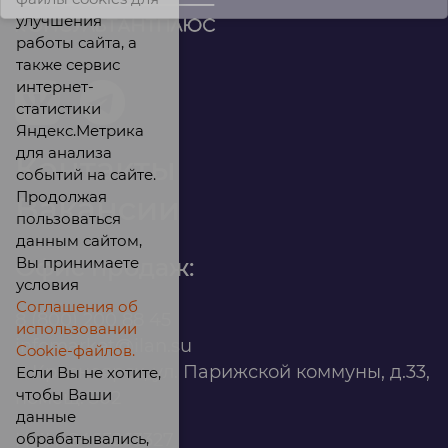
улучшения
работы сайта, а
также сервис
интернет-
статистики
Яндекс.Метрика
для анализа
Контакты
событий на сайте.
Продолжая
Вакансии
пользоваться
данным сайтом,
Вы принимаете
Офис продаж:
условия
Соглашения об
8 (800) 200 88 45
использовании
infomarket@ilan.su
Cookie-файлов.
г. Красноярск, ул. Парижской коммуны, д.33,
Если Вы не хотите,
чтобы Ваши
помещ. 302
данные
обрабатывались,
ИНН: 2465263327