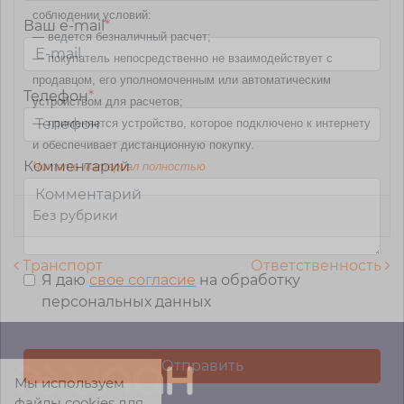
соблюдении условий:
Ваш e-mail
*
— ведется безналичный расчет;
— покупатель непосредственно не взаимодействует с
продавцом, его уполномоченным или автоматическим
Телефон
*
устройством для расчетов;
— применяется устройство, которое подключено к интернету
и обеспечивает дистанционную покупку.
Комментарий
Читать материал полностью
Без рубрики
Навигация по записям
Транспорт
Ответственность
Я даю
свое согласие
на обработку
персональных данных
Мы используем
файлы cookies для