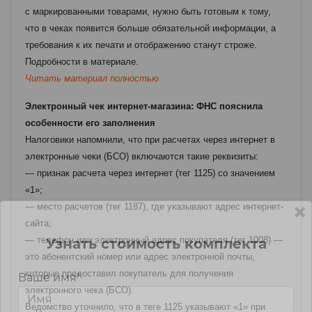
с маркированными товарами, нужно быть готовым к тому,
что в чеках появится больше обязательной информации, а
требования к их печати и отображению станут строже.
Подробности в материале.
Читать материал полностью
Электронный чек интернет-магазина: ФНС пояснила
особенности его заполнения
Налоговики напомнили, что при расчетах через интернет в
электронные чеки (БСО) включаются такие реквизиты:
— признак расчета через интернет (тег 1125) со значением
«1»;
— место расчетов (тег 1187), где указывают адрес интернет-
сайта;
— телефон или электронный адрес покупателя (тег 1008) —
Узнать стоимость комплекта
это абонентский номер или адрес электронной почты,
которые предоставил покупатель для получения
Ваше имя
*
электронного чека (БСО).
Ведомство уточнило, что в теге 1125 указывают «1» при