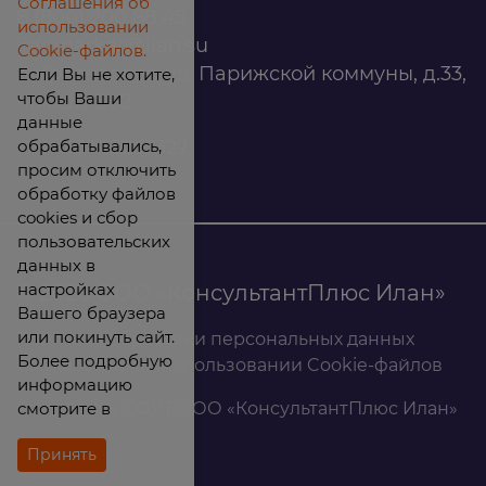
Соглашения об
8 (800) 200 88 45
использовании
infomarket@ilan.su
Cookie-файлов.
г. Красноярск, ул. Парижской коммуны, д.33,
Если Вы не хотите,
чтобы Ваши
помещ. 302
данные
обрабатывались,
ИНН: 2465263327
просим отключить
обработку файлов
cookies и сбор
пользовательских
данных в
настройках
© 2026 ООО «КонсультантПлюс Илан»
Вашего браузера
или покинуть сайт.
Политика обработки персональных данных
Более подробную
Соглашение об использовании Cookie-файлов
информацию
смотрите в
Результаты СОУТ ООО «КонсультантПлюс Илан»
Принять