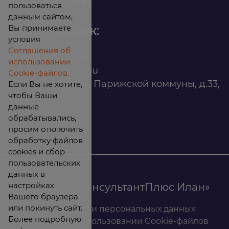
Вакансии
пользоваться
данным сайтом,
Вы принимаете
Офис продаж:
условия
Соглашения об
8 (800) 200 88 45
использовании
infomarket@ilan.su
Cookie-файлов.
г. Красноярск, ул. Парижской коммуны, д.33,
Если Вы не хотите,
чтобы Ваши
помещ. 302
данные
обрабатывались,
ИНН: 2465263327
просим отключить
обработку файлов
cookies и сбор
пользовательских
данных в
настройках
© 2026 ООО «КонсультантПлюс Илан»
Вашего браузера
или покинуть сайт.
Политика обработки персональных данных
Более подробную
Соглашение об использовании Cookie-файлов