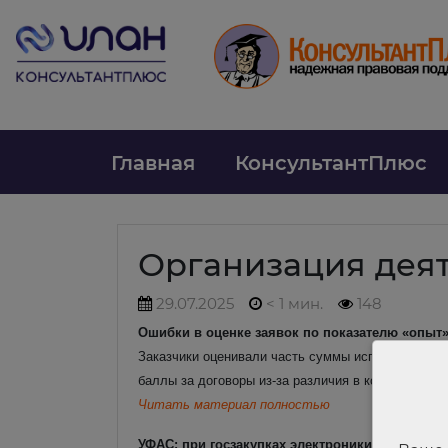
Главная
КонсультантПлюс
Организация дея
29.07.2025
< 1 мин.
148
Ошибки в оценке заявок по показателю «опыт» 
Заказчики оценивали часть суммы исполненного 
баллы за договоры из-за различия в кодах ОКПД 2
Читать материал полностью
УФАС: при госзакупках электроники нужно пом