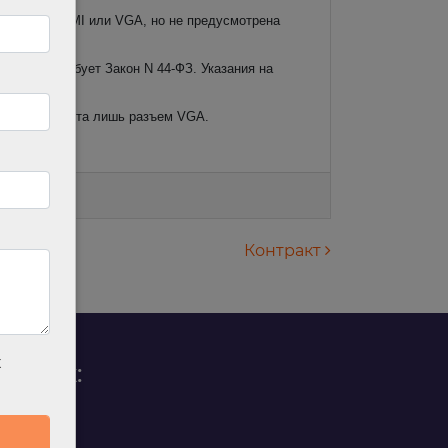
 разъемов HDMI или VGA, но не предусмотрена
ак того требует Закон N 44-ФЗ. Указания на
тве эквивалента лишь разъем VGA.
Контракт
х
родаж:
0 88 45