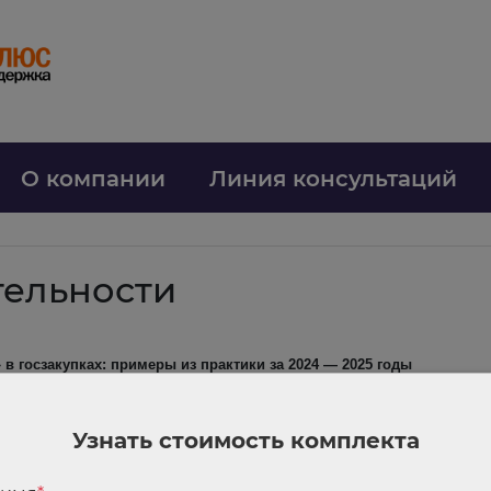
О компании
Линия консультаций
тельности
в госзакупках: примеры из практики за 2024 — 2025 годы
контракта, требовали предоставлять для подтверждения квалификации 
. Подробнее об этих нарушениях читайте в обзоре.
Узнать стоимость комплекта
нить, что HDMI – товарный знак