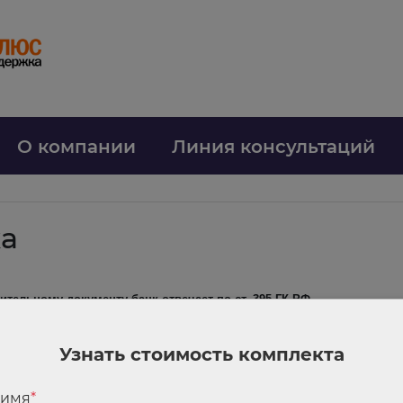
О компании
Линия консультаций
ка
ительному документу банк отвечает по ст. 395 ГК РФ
 на взыскание в ее пользу долга с юрлица. Банк документ не исполнил.
Узнать стоимость комплекта
 на то, что эту норму не применяют в рамках исполнительного производст
 имя
*