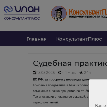
Главная
КонсультантПлюс
Судебная практи
13.05.2025
< 1 мин.
244
ВС РФ: за просрочку перевода денег по исполн
Компания предъявила в банк исполнительный лист
взыскании с банка процентов по ст. 395 ГК РФ.
Три инстанции отказали со ссылкой, в частности,
перед компанией.
Ваше