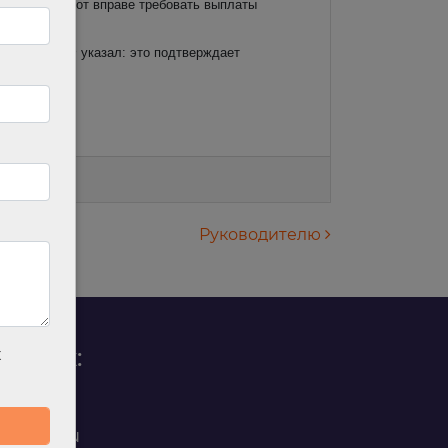
 просрочки тот вправе требовать выплаты
раций. ВС РФ указал: это подтверждает
 РФ.
Руководителю
родаж:
х
0 88 45
t@ilan.su