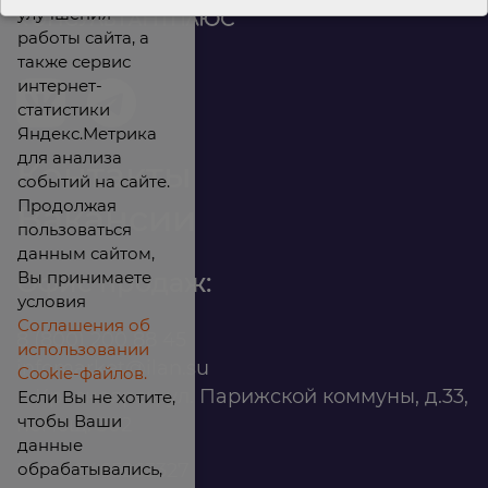
улучшения
работы сайта, а
также сервис
интернет-
статистики
Яндекс.Метрика
для анализа
Контакты
событий на сайте.
Продолжая
Вакансии
пользоваться
данным сайтом,
Вы принимаете
Офис продаж:
условия
Соглашения об
8 (800) 200 88 45
использовании
infomarket@ilan.su
Cookie-файлов.
г. Красноярск, ул. Парижской коммуны, д.33,
Если Вы не хотите,
чтобы Ваши
помещ. 302
данные
обрабатывались,
ИНН: 2465263327