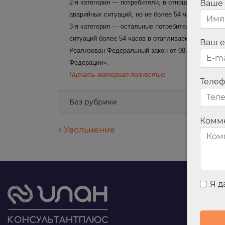
2-я категория — потребители, в отношении котор
Ваше
аварийных ситуаций, но не более 54 часов, в от
3-я категория — остальные потребители, в отнош
ситуаций более 54 часов в отапливаемых помеще
Ваш e
Реализован Федеральный закон от 08.08.2024 N 
Федерации».
Читать материал полностью
Теле
Без рубрики
Комм
Навигация по запися
Увольнение
Я 