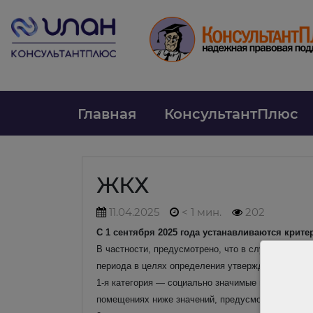
Главная
КонсультантПлюс
ЖКХ
11.04.2025
< 1 мин.
202
С 1 сентября 2025 года устанавливаются крит
В частности, предусмотрено, что в случае аварий
периода в целях определения утвержденных крите
1-я категория — социально значимые потребители
помещениях ниже значений, предусмотренных тех