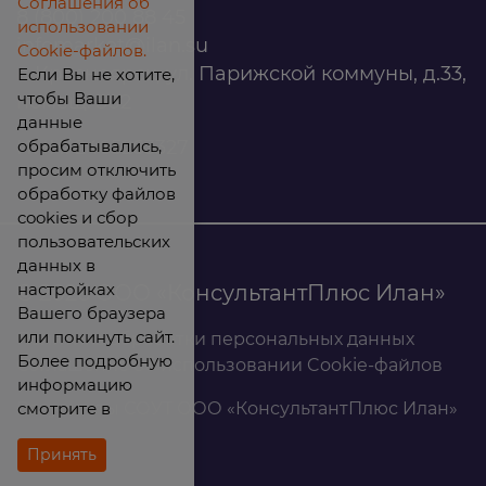
Соглашения об
8 (800) 200 88 45
использовании
infomarket@ilan.su
Cookie-файлов.
г. Красноярск, ул. Парижской коммуны, д.33,
Если Вы не хотите,
чтобы Ваши
помещ. 302
данные
обрабатывались,
ИНН: 2465263327
просим отключить
обработку файлов
cookies и сбор
пользовательских
данных в
настройках
© 2026 ООО «КонсультантПлюс Илан»
Вашего браузера
или покинуть сайт.
Политика обработки персональных данных
Более подробную
Соглашение об использовании Cookie-файлов
информацию
смотрите в
Результаты СОУТ ООО «КонсультантПлюс Илан»
Принять