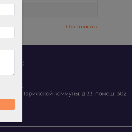
Отчетность
родаж:
0 88 45
х
t@ilan.su
ярск, ул. Парижской коммуны, д.33, помещ. 302
263327