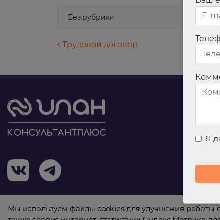
Ваш e
Без рубрики
Теле
Навигация по запися
Трудовой договор
Комм
Я 
Мы используем файлы cookies для улучшения работы с
также сервис интернет-статистики Яндекс.Метрика дл