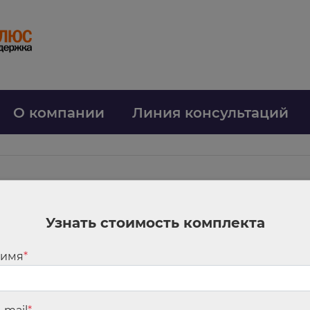
О компании
Линия консультаций
Узнать стоимость комплекта
договоре
удовой договор заключен всего на шесть месяцев, встречается довольно
 имя
*
удится на срочных договорах. В материале разберемся, может ли работн