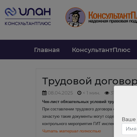
Главная
КонсультантПлюс
Трудовой догово
08.04.2025
< 1 мин.
316
Чек-лист обязательных условий трудового дог
При составлении трудового договора следует опир
зачастую такие документы могут содержать устар
Ваше
контрольного мероприятия ГИТ инспекторы прове
Читать материал полностью