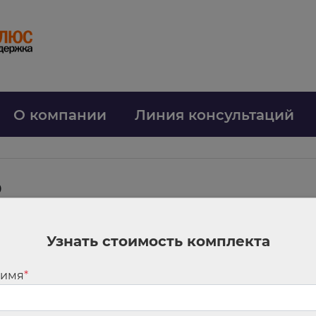
О компании
Линия консультаций
р
овора
Узнать стоимость комплекта
аться на требования, указанные в статье 57 ТК РФ. Не стоит использова
евшие условия, к тому же ни один шаблон не может учитывать специфик
 имя
*
рят действующие трудовые договоры на предмет их соответствия требо