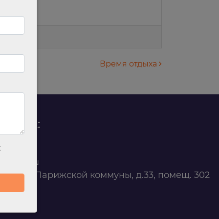
Время отдыха
родаж:
х
0 88 45
t@ilan.su
ярск, ул. Парижской коммуны, д.33, помещ. 302
263327