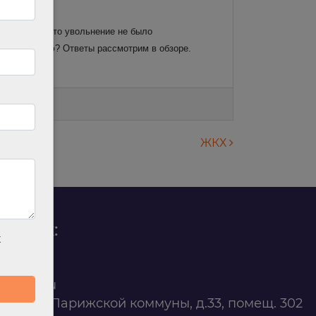
дтвердить, что увольнение не было
о сокращению? Ответы рассмотрим в обзоре.
ЖКХ
родаж:
х
0 88 45
t@ilan.su
ярск, ул. Парижской коммуны, д.33, помещ. 302