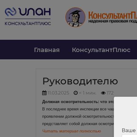
Главная
КонсультантПлюс
Руководителю
11.03.2025
< 1 мин.
172
Должная осмотрительность: что это такое, зач
В последнее время инспекции все чаще предъявл
проявлении должной осмотрительности при выборе
представляет собой должная осмотрительность и к
Ваше
Читать материал полностью