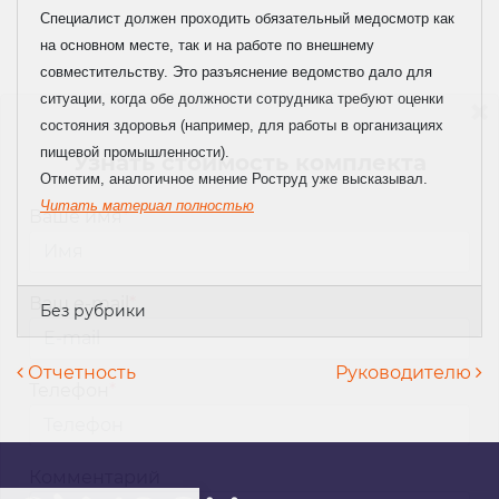
Специалист должен проходить обязательный медосмотр как
на основном месте, так и на работе по внешнему
совместительству. Это разъяснение ведомство дало для
ситуации, когда обе должности сотрудника требуют оценки
состояния здоровья (например, для работы в организациях
пищевой промышленности).
Узнать стоимость комплекта
Отметим, аналогичное мнение Роструд уже высказывал.
Читать материал полностью
Ваше имя
*
Ваш e-mail
*
Без рубрики
Навигация по записям
Отчетность
Руководителю
Телефон
*
Комментарий