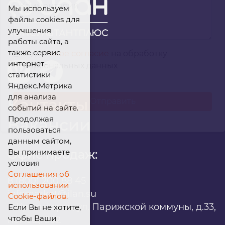
Мы используем
файлы cookies для
улучшения
работы сайта, а
также сервис
Я даю
свое согласие
на обработку
интернет-
персональных данных
статистики
Яндекс.Метрика
для анализа
Контакты
событий на сайте.
Продолжая
Вакансии
пользоваться
данным сайтом,
Вы принимаете
Офис продаж:
условия
Соглашения об
8 (800) 200 88 45
использовании
infomarket@ilan.su
Cookie-файлов.
г. Красноярск, ул. Парижской коммуны, д.33,
Если Вы не хотите,
чтобы Ваши
помещ. 302