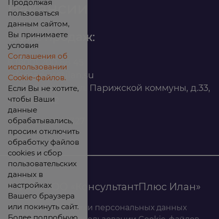
Продолжая
Вакансии
пользоваться
данным сайтом,
Вы принимаете
Офис продаж:
условия
Соглашения об
8 (800) 200 88 45
использовании
infomarket@ilan.su
Cookie-файлов.
г. Красноярск, ул. Парижской коммуны, д.33,
Если Вы не хотите,
чтобы Ваши
помещ. 302
данные
обрабатывались,
ИНН: 2465263327
просим отключить
обработку файлов
cookies и сбор
пользовательских
данных в
настройках
© 2026 ООО «КонсультантПлюс Илан»
Вашего браузера
или покинуть сайт.
Политика обработки персональных данных
Более подробную