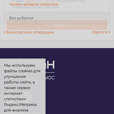
Я даю
свое согласие
на обработку
Читать материал полностью
персональных данных
Без рубрики
Навигация по записям
Банковские операции
Налоги
Мы используем
файлы cookies для
улучшения
работы сайта, а
также сервис
интернет-
статистики
Яндекс.Метрика
для анализа