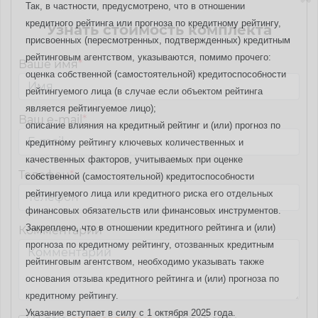
Так, в частности, предусмотрено, что в отношении
кредитного рейтинга или прогноза по кредитному рейтингу,
Узнать стоимость комплекта
присвоенных (пересмотренных, подтвержденных) кредитным
рейтинговым агентством, указываются, помимо прочего:
Ваше имя
*
оценка собственной (самостоятельной) кредитоспособности
рейтингуемого лица (в случае если объектом рейтинга
является рейтингуемое лицо);
Ваш e-mail
*
описание влияния на кредитный рейтинг и (или) прогноз по
кредитному рейтингу ключевых количественных и
качественных факторов, учитываемых при оценке
Телефон
*
собственной (самостоятельной) кредитоспособности
рейтингуемого лица или кредитного риска его отдельных
финансовых обязательств или финансовых инструментов.
Закреплено, что в отношении кредитного рейтинга и (или)
Комментарий
прогноза по кредитному рейтингу, отозванных кредитным
рейтинговым агентством, необходимо указывать также
основания отзыва кредитного рейтинга и (или) прогноза по
кредитному рейтингу.
Указание вступает в силу с 1 октября 2025 года.