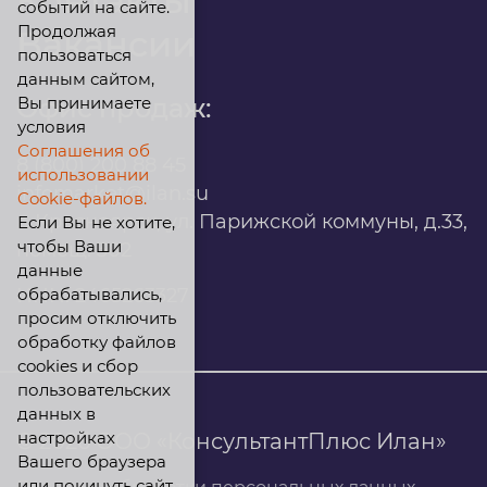
Контакты
событий на сайте.
Продолжая
Вакансии
пользоваться
данным сайтом,
Вы принимаете
Офис продаж:
условия
Соглашения об
8 (800) 200 88 45
использовании
infomarket@ilan.su
Cookie-файлов.
г. Красноярск, ул. Парижской коммуны, д.33,
Если Вы не хотите,
чтобы Ваши
помещ. 302
данные
обрабатывались,
ИНН: 2465263327
просим отключить
обработку файлов
cookies и сбор
пользовательских
данных в
настройках
© 2026 ООО «КонсультантПлюс Илан»
Вашего браузера
или покинуть сайт.