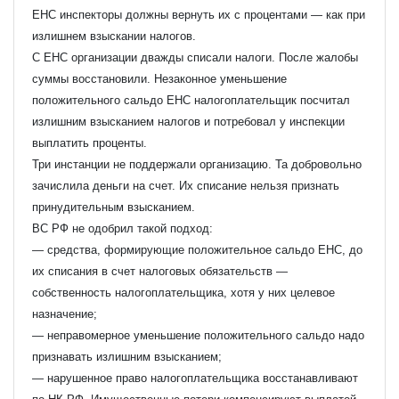
ЕНС инспекторы должны вернуть их с процентами — как при
излишнем взыскании налогов.
С ЕНС организации дважды списали налоги. После жалобы
суммы восстановили. Незаконное уменьшение
положительного сальдо ЕНС налогоплательщик посчитал
излишним взысканием налогов и потребовал у инспекции
выплатить проценты.
Три инстанции не поддержали организацию. Та добровольно
зачислила деньги на счет. Их списание нельзя признать
принудительным взысканием.
ВС РФ не одобрил такой подход:
— средства, формирующие положительное сальдо ЕНС, до
Узнать стоимость комплекта
их списания в счет налоговых обязательств —
собственность налогоплательщика, хотя у них целевое
Ваше имя
*
назначение;
— неправомерное уменьшение положительного сальдо надо
признавать излишним взысканием;
Ваш e-mail
*
— нарушенное право налогоплательщика восстанавливают