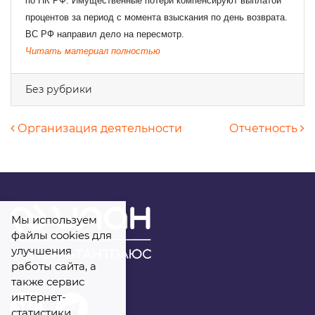
по НК РФ. Имущественные потери компенсируют выплатой
процентов за период с момента взыскания по день возврата.
ВС РФ направил дело на пересмотр.
Телефон
*
Читать материал полностью
Без рубрики
Комментарий
Навигация по записям
Организация деятельности
Отчетность
Я даю
свое согласие
на обработку
персональных данных
Мы используем
файлы cookies для
улучшения
работы сайта, а
также сервис
интернет-
статистики