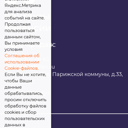
Яндекс.Метрика
для анализа
Контакты
событий на сайте.
Продолжая
Вакансии
пользоваться
данным сайтом,
Вы принимаете
Офис продаж:
условия
Соглашения об
8 (800) 200 88 45
использовании
infomarket@ilan.su
Cookie-файлов.
г. Красноярск, ул. Парижской коммуны, д.33,
Если Вы не хотите,
чтобы Ваши
помещ. 302
данные
обрабатывались,
ИНН: 2465263327
просим отключить
обработку файлов
cookies и сбор
пользовательских
данных в