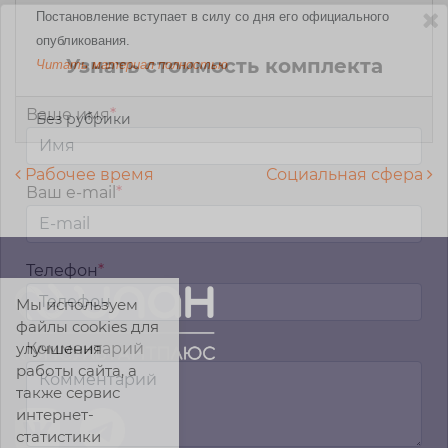
Постановление вступает в силу со дня его официального
опубликования.
Узнать стоимость комплекта
Читать материал полностью
Ваше имя
*
Без рубрики
Навигация по записям
Рабочее время
Социальная сфера
Ваш e-mail
*
Телефон
*
Мы используем
файлы cookies для
улучшения
Комментарий
работы сайта, а
также сервис
интернет-
статистики