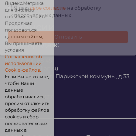
Яндекс.Метрика
Я даю
свое согласие
на обработку
для анализа
Контакты
персональных данных
событий на сайте.
Продолжая
Вакансии
пользоваться
данным сайтом,
Вы принимаете
Офис продаж:
условия
Соглашения об
8 (800) 200 88 45
использовании
infomarket@ilan.su
Cookie-файлов.
г. Красноярск, ул. Парижской коммуны, д.33,
Если Вы не хотите,
чтобы Ваши
помещ. 302
данные
обрабатывались,
ИНН: 2465263327
просим отключить
обработку файлов
cookies и сбор
пользовательских
данных в