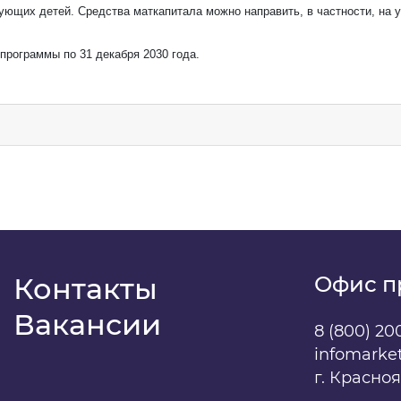
дующих детей. Средства маткапитала можно направить, в частности, на
программы по 31 декабря 2030 года.
даю
свое согласие
на обработку персональных данны
м
Контакты
Офис п
Вакансии
8 (800) 20
infomarke
г. Красно