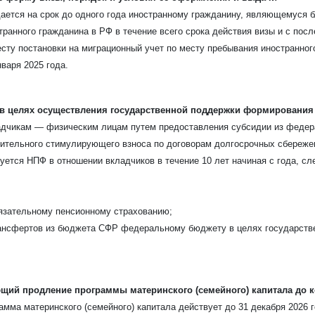
ыдается на срок до одного года иностранному гражданину, являющемуся 
ранного гражданина в РФ в течение всего срока действия визы и с по
ту постановки на миграционный учет по месту пребывания иностранного
варя 2025 года.
Узнать стоимость комплекта
 в целях осуществления государственной поддержки формирования
дчикам — физическим лицам путем предоставления субсидии из федера
 имя
*
нительного стимулирующего взноса по договорам долгосрочных сбереж
тся НПФ в отношении вкладчиков в течение 10 лет начиная с года, сл
-mail
*
язательному пенсионному страхованию;
ансфертов из бюджета СФР федеральному бюджету в целях государств
фон
*
щий продление программы материнского (семейного) капитала до к
ентарий
мма материнского (семейного) капитала действует до 31 декабря 2026 г