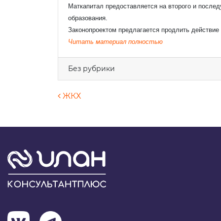
Маткапитал предоставляется на второго и после
образования.
Законопроектом предлагается продлить действие 
Читать материал полностью
Я 
Без рубрики
Навигация по запися
ЖКХ