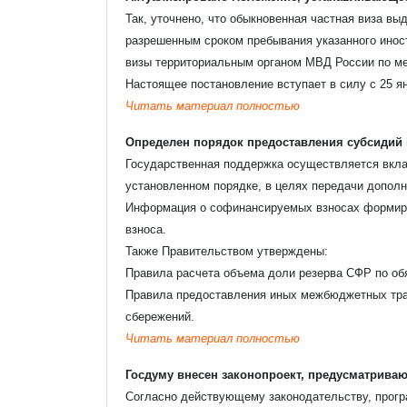
Так, уточнено, что обыкновенная частная виза в
разрешенным сроком пребывания указанного иност
визы территориальным органом МВД России по мес
Настоящее постановление вступает в силу с 25 ян
Читать материал полностью
Определен порядок предоставления субсидий
Государственная поддержка осуществляется вкла
Ваше
установленном порядке, в целях передачи допол
Информация о софинансируемых взносах формируе
взноса.
Ваш e
Также Правительством утверждены:
Правила расчета объема доли резерва СФР по об
Правила предоставления иных межбюджетных тр
сбережений.
Теле
Читать материал полностью
Госдуму внесен законопроект, предусматриваю
Комм
Согласно действующему законодательству, програ