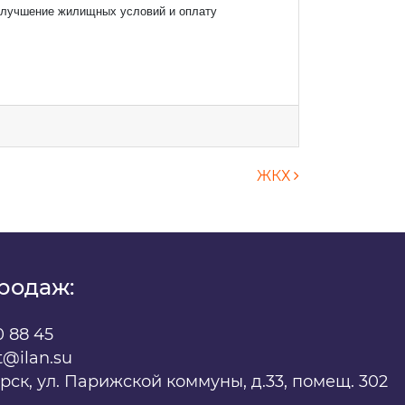
 улучшение жилищных условий и оплату
х
ЖКХ
родаж:
0 88 45
t@ilan.su
ярск, ул. Парижской коммуны, д.33, помещ. 302