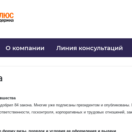
О компании
Линия консультаций
а
овшества
добрил 84 закона. Многие уже подписаны президентом и опубликованы.
тветственности, госконтроля, корпоративных и трудовых отношений, зак
е форму визы, порядок и условия ее оформления и выдачи